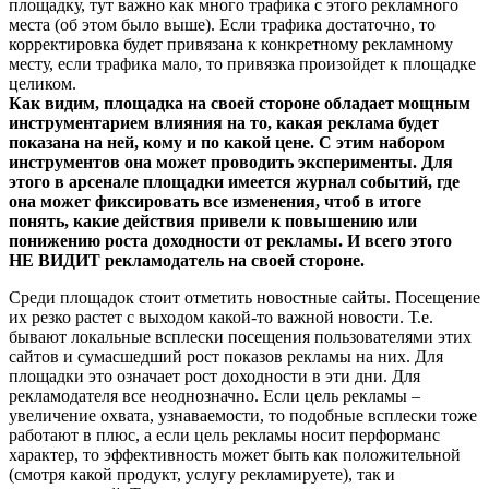
площадку, тут важно как много трафика с этого рекламного
места (об этом было выше). Если трафика достаточно, то
корректировка будет привязана к конкретному рекламному
месту, если трафика мало, то привязка произойдет к площадке
целиком.
Как видим, площадка на своей стороне обладает мощным
инструментарием влияния на то, какая реклама будет
показана на ней, кому и по какой цене. С этим набором
инструментов она может проводить эксперименты. Для
этого в арсенале площадки имеется журнал событий, где
она может фиксировать все изменения, чтоб в итоге
понять, какие действия привели к повышению или
понижению роста доходности от рекламы. И всего этого
НЕ ВИДИТ рекламодатель на своей стороне.
Среди площадок стоит отметить новостные сайты. Посещение
их резко растет с выходом какой-то важной новости. Т.е.
бывают локальные всплески посещения пользователями этих
сайтов и сумасшедший рост показов рекламы на них. Для
площадки это означает рост доходности в эти дни. Для
рекламодателя все неоднозначно. Если цель рекламы –
увеличение охвата, узнаваемости, то подобные всплески тоже
работают в плюс, а если цель рекламы носит перформанс
характер, то эффективность может быть как положительной
(смотря какой продукт, услугу рекламируете), так и