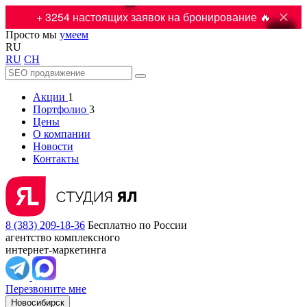

+ 3254 настоящих заявок на бронирование 🔥
Просто мы
умеем
RU
RU
CH
Акции
1
Портфолио
3
Цены
О компании
Новости
Контакты
8 (383) 209-18-36
Бесплатно по России
агентство комплексного
интернет-маркетинга
Перезвоните мне
Новосибирск