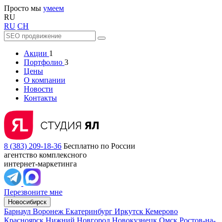
Просто мы
умеем
RU
RU
CH
Акции
1
Портфолио
3
Цены
О компании
Новости
Контакты
8 (383) 209-18-36
Бесплатно по России
агентство комплексного
интернет-маркетинга
Перезвоните мне
Новосибирск
Барнаул
Воронеж
Екатеринбург
Иркутск
Кемерово
Красноярск
Нижний Новгород
Новокузнецк
Омск
Ростов-на-