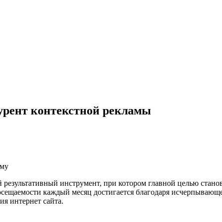
урент контекстной рекламы
аму
 результативный инструмент, при котором главной целью стано
осещаемости каждый месяц достигается благодаря исчерпывающе
я интернет сайта.