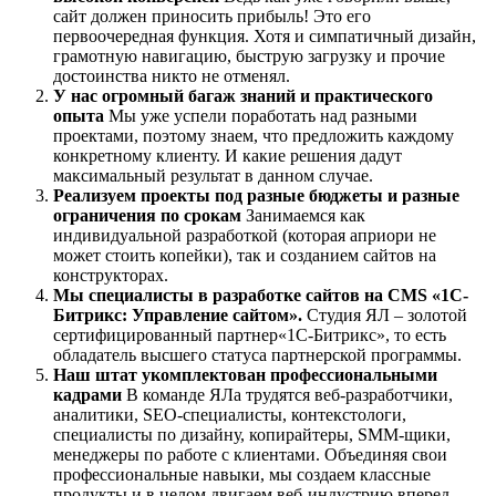
сайт должен приносить прибыль! Это его
первоочередная функция. Хотя и симпатичный дизайн,
грамотную навигацию, быструю загрузку и прочие
достоинства никто не отменял.
У нас огромный багаж знаний и практического
опыта
Мы уже успели поработать над разными
проектами, поэтому знаем, что предложить каждому
конкретному клиенту. И какие решения дадут
максимальный результат в данном случае.
Реализуем проекты под разные бюджеты и разные
ограничения по срокам
Занимаемся как
индивидуальной разработкой (которая априори не
может стоить копейки), так и созданием сайтов на
конструкторах.
Мы специалисты в разработке сайтов на CMS «1С-
Битрикс: Управление сайтом».
Студия ЯЛ – золотой
сертифицированный партнер«1С-Битрикс», то есть
обладатель высшего статуса партнерской программы.
Наш штат укомплектован профессиональными
кадрами
В команде ЯЛа трудятся веб-разработчики,
аналитики, SEO-специалисты, контекстологи,
специалисты по дизайну, копирайтеры, SMM-щики,
менеджеры по работе с клиентами. Объединяя свои
профессиональные навыки, мы создаем классные
продукты и в целом двигаем веб-индустрию вперед.