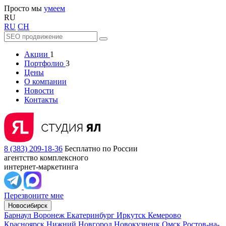
Просто мы
умеем
RU
RU
CH
Акции
1
Портфолио
3
Цены
О компании
Новости
Контакты
8 (383) 209-18-36
Бесплатно по России
агентство комплексного
интернет-маркетинга
Перезвоните мне
Новосибирск
Барнаул
Воронеж
Екатеринбург
Иркутск
Кемерово
Красноярск
Нижний Новгород
Новокузнецк
Омск
Ростов-на-