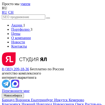
Просто мы
умеем
RU
RU
CH
Акции
1
Портфолио
3
Цены
О компании
Новости
Контакты
8 (383) 209-18-36
Бесплатно по России
агентство комплексного
интернет-маркетинга
Перезвоните мне
Новосибирск
Барнаул
Воронеж
Екатеринбург
Иркутск
Кемерово
Красноярск
Нижний Новгород
Новокузнецк
Омск
Ростов-на-