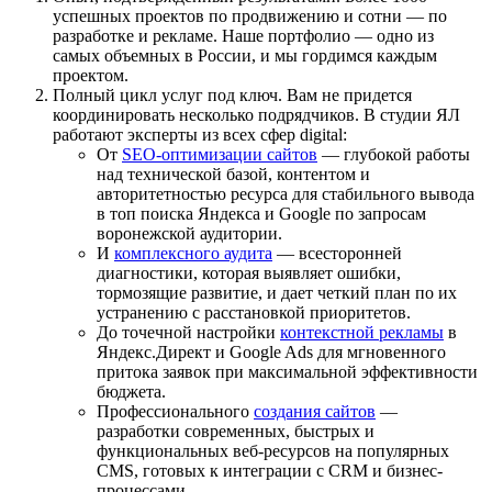
успешных проектов по продвижению и сотни — по
разработке и рекламе. Наше портфолио — одно из
самых объемных в России, и мы гордимся каждым
проектом.
Полный цикл услуг под ключ. Вам не придется
координировать несколько подрядчиков. В студии ЯЛ
работают эксперты из всех сфер digital:
От
SEO-оптимизации сайтов
— глубокой работы
над технической базой, контентом и
авторитетностью ресурса для стабильного вывода
в топ поиска Яндекса и Google по запросам
воронежской аудитории.
И
комплексного аудита
— всесторонней
диагностики, которая выявляет ошибки,
тормозящие развитие, и дает четкий план по их
устранению с расстановкой приоритетов.
До точечной настройки
контекстной рекламы
в
Яндекс.Директ и Google Ads для мгновенного
притока заявок при максимальной эффективности
бюджета.
Профессионального
создания сайтов
—
разработки современных, быстрых и
функциональных веб-ресурсов на популярных
CMS, готовых к интеграции с CRM и бизнес-
процессами.