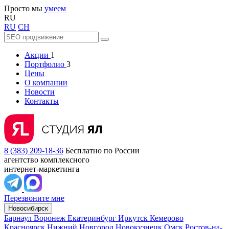
Просто мы
умеем
RU
RU
CH
Акции
1
Портфолио
3
Цены
О компании
Новости
Контакты
8 (383) 209-18-36
Бесплатно по России
агентство комплексного
интернет-маркетинга
Перезвоните мне
Новосибирск
Барнаул
Воронеж
Екатеринбург
Иркутск
Кемерово
Красноярск
Нижний Новгород
Новокузнецк
Омск
Ростов-на-