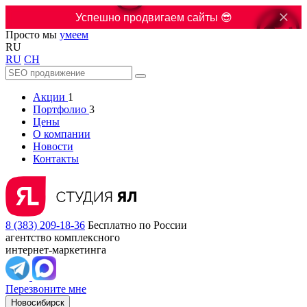

Успешно продвигаем сайты 😎
Просто мы
умеем
RU
RU
CH
Акции
1
Портфолио
3
Цены
О компании
Новости
Контакты
8 (383) 209-18-36
Бесплатно по России
агентство комплексного
интернет-маркетинга
Перезвоните мне
Новосибирск