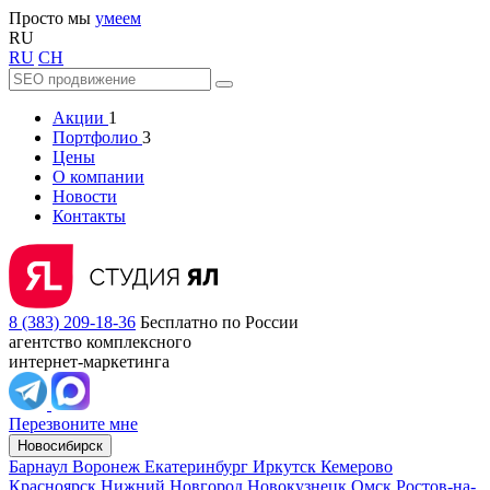
Просто мы
умеем
RU
RU
CH
Акции
1
Портфолио
3
Цены
О компании
Новости
Контакты
8 (383) 209-18-36
Бесплатно по России
агентство комплексного
интернет-маркетинга
Перезвоните мне
Новосибирск
Барнаул
Воронеж
Екатеринбург
Иркутск
Кемерово
Красноярск
Нижний Новгород
Новокузнецк
Омск
Ростов-на-