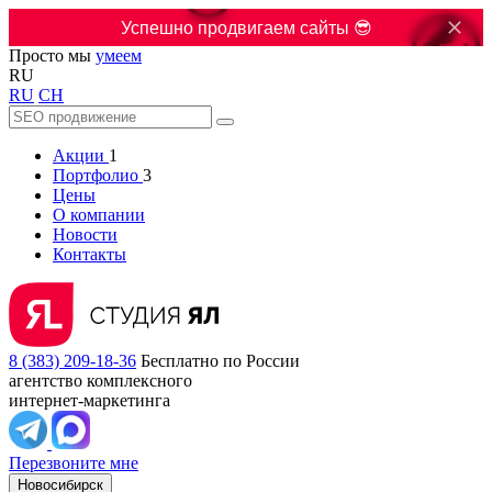

Успешно продвигаем сайты 😎
Просто мы
умеем
RU
RU
CH
Акции
1
Портфолио
3
Цены
О компании
Новости
Контакты
8 (383) 209-18-36
Бесплатно по России
агентство комплексного
интернет-маркетинга
Перезвоните мне
Новосибирск