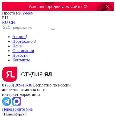

Успешно продвигаем сайты 😎
Просто мы
умеем
RU
RU
CH
Акции
1
Портфолио
3
Цены
О компании
Новости
Контакты
8 (383) 209-18-36
Бесплатно по России
агентство комплексного
интернет-маркетинга
Перезвоните мне
Новосибирск