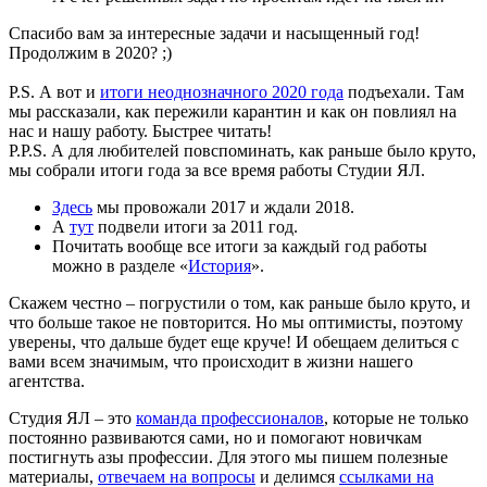
Спасибо вам за интересные задачи и насыщенный год!
Продолжим в 2020? ;)
P.S. А вот и
итоги неоднозначного 2020 года
подъехали. Там
мы рассказали, как пережили карантин и как он повлиял на
нас и нашу работу. Быстрее читать!
P.P.S. А для любителей повспоминать, как раньше было круто,
мы собрали итоги года за все время работы Студии ЯЛ.
Здесь
мы провожали 2017 и ждали 2018.
А
тут
подвели итоги за 2011 год.
Почитать вообще все итоги за каждый год работы
можно в разделе «
История
».
Скажем честно – погрустили о том, как раньше было круто, и
что больше такое не повторится. Но мы оптимисты, поэтому
уверены, что дальше будет еще круче! И обещаем делиться с
вами всем значимым, что происходит в жизни нашего
агентства.
Студия ЯЛ – это
команда профессионалов
, которые не только
постоянно развиваются сами, но и помогают новичкам
постигнуть азы профессии. Для этого мы пишем полезные
материалы,
отвечаем на вопросы
и делимся
ссылками на