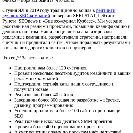
близко – пора вспомнить, что было!
Студия ЯЛ в 2019 году традиционно вошла в
рейтинги
лучших SEO-компаний
по версии SERPSTAT, Рейтинг
Рунета, SEOnews и «Бизнес-журнал Кузбасс». Мы усердно
работали над разными проектами, повышали квалификацию и
делились опытом. Наши специалисты анализировали
рекламные кампании, разрабатывали стратегии, настраивали
счетчики и продвигали сайты, чтобы порадовать результатами
вас – наших дорогих клиентов и партнеров.
Что ещё? За этот год мы:
Настроили вам более 120 счётчиков
Провели несколько десятков аудитов юзабилити и ваших
рекламных кампаний
Подтвердили сертификаты наших сотрудников и
получили новые
Реализовали более 40 сайтов
Завершили более 800 задач по разработке – вёрстке,
дизайну, программированию
Успешно продвинули более 100 сайтов при помощи
SEO
Реализовали несколько десятков SMM-проектов
Провели более 400 оценок ваших проектов
А счёт решенных задач по проектам идёт на тысячи!