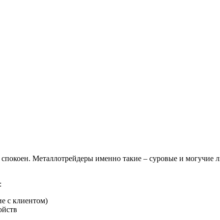
а спокоен. Металлотрейдеры именно такие – суровые и могучие л
:
ие с клиентом)
ойств