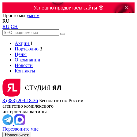

Успешно продвигаем сайты 😎
Просто мы
умеем
RU
RU
CH
Акции
1
Портфолио
3
Цены
О компании
Новости
Контакты
8 (383) 209-18-36
Бесплатно по России
агентство комплексного
интернет-маркетинга
Перезвоните мне
Новосибирск