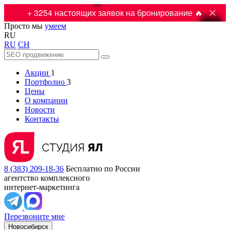

+ 3254 настоящих заявок на бронирование 🔥
Просто мы
умеем
RU
RU
CH
Акции
1
Портфолио
3
Цены
О компании
Новости
Контакты
8 (383) 209-18-36
Бесплатно по России
агентство комплексного
интернет-маркетинга
Перезвоните мне
Новосибирск