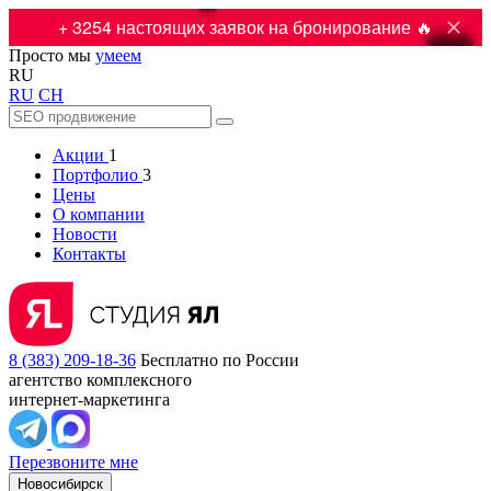

+ 3254 настоящих заявок на бронирование 🔥
Просто мы
умеем
RU
RU
CH
Акции
1
Портфолио
3
Цены
О компании
Новости
Контакты
8 (383) 209-18-36
Бесплатно по России
агентство комплексного
интернет-маркетинга
Перезвоните мне
Новосибирск