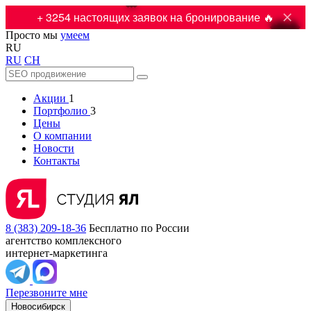

+ 3254 настоящих заявок на бронирование 🔥
Просто мы
умеем
RU
RU
CH
Акции
1
Портфолио
3
Цены
О компании
Новости
Контакты
8 (383) 209-18-36
Бесплатно по России
агентство комплексного
интернет-маркетинга
Перезвоните мне
Новосибирск