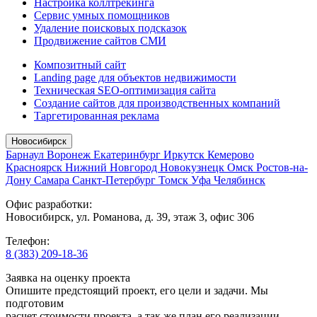
Настройка коллтрекинга
Сервис умных помощников
Удаление поисковых подсказок
Продвижение сайтов СМИ
Композитный сайт
Landing page для объектов недвижимости
Техническая SEO-оптимизация сайта
Создание сайтов для производственных компаний
Таргетированная реклама
Новосибирск
Барнаул
Воронеж
Екатеринбург
Иркутск
Кемерово
Красноярск
Нижний Новгород
Новокузнецк
Омск
Ростов-на-
Дону
Самара
Санкт-Петербург
Томск
Уфа
Челябинск
Офис разработки:
Новосибирск, ул. Романова, д. 39, этаж 3, офис 306
Телефон:
8 (383) 209-18-36
Заявка на оценку проекта
Опишите предстоящий проект, его цели и задачи. Мы
подготовим
расчет стоимости проекта, а так же план его реализации.