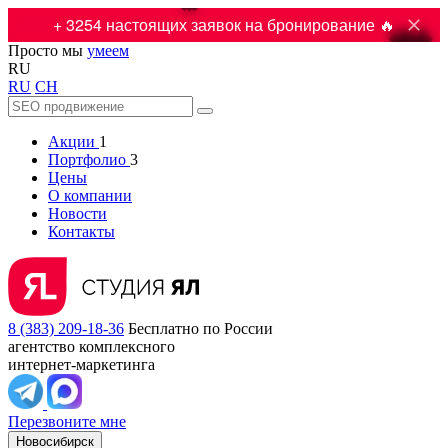

+ 3254 настоящих заявок на бронирование 🔥
Просто мы
умеем
RU
RU
CH
Акции
1
Портфолио
3
Цены
О компании
Новости
Контакты
8 (383) 209-18-36
Бесплатно по России
агентство комплексного
интернет-маркетинга
Перезвоните мне
Новосибирск