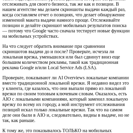
отслеживать для своего бизнеса, так же как и позиции. В
нашем агентстве мы делаем скриншоты выдачи каждый раз,
когда составляем отчет о позициях, что делает обнаружение
изменений макета выдачи намного проще. Отслеживайте
позиции и делайте скриншот мобильных результатов поиска
— потому что Google часто сначала тестирует новые функции
на мобильных устройствах.
На что следует обратить внимание при сравнении
скриншотов выдачи до и после? Проверьте, исчезла ли
локальная врезка, уменьшился или был сдвинут вниз еще
большим количеством рекламы, такой как традиционная
реклама Google и/или Local Service Ads (LSA).
Проверьте, показывают ли AI Overviews локальные компании
вместо традиционной локальной врезки. Я недавно видел это
у клиента, где казалось, что они выпали прямо из локальной
врезки по своим топовым ключевым словам. Оказалось, есть
AIO с локальными компаниями, который заменил локальную
врезку по всему их городу, а мой инструмент отслеживания
позиций искал только локальные врезки. Так что на самом
деле они были в AIO и, следовательно, видны в выдаче, но не
так, как раньше.
К тому же, это показывалось ТОЛЬКО на мобильных