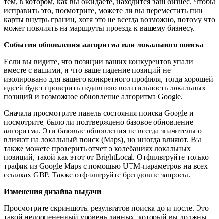
тем, в котором, как вы ожидаете, находится ваш бизнес. Чтобы
исправить это, посмотрите, можете ли вы переместить пин
карты внутрь границ, хотя это не всегда возможно, потому что
может повлиять на маршруты проезда к вашему бизнесу.
События обновления алгоритма или локального поиска
Если вы видите, что позиции ваших конкурентов упали
вместе с вашими, и что ваше падение позиций не
изолировано для вашего конкретного профиля, тогда хорошей
идеей будет проверить недавнюю волатильность локальных
позиций и возможное обновление алгоритма Google.
Сначала просмотрите панель состояния поиска Google и
посмотрите, было ли подтверждено базовое обновление
алгоритма. Эти базовые обновления не всегда значительно
влияют на локальный поиск (Maps), но иногда влияют. Вы
также можете проверить отчет о колебаниях локальных
позиций, такой как этот от BrightLocal. Отфильтруйте только
трафик из Google Maps с помощью UTM-параметров на всех
ссылках GBP. Также отфильтруйте брендовые запросы.
Изменения дизайна выдачи
Просмотрите скриншоты результатов поиска до и после. Это
такой недооцененный уровень данных, который вы должны