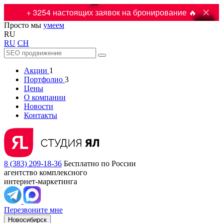

+ 3254 настоящих заявок на бронирование 🔥
Просто мы
умеем
RU
RU
CH
Акции
1
Портфолио
3
Цены
О компании
Новости
Контакты
8 (383) 209-18-36
Бесплатно по России
агентство комплексного
интернет-маркетинга
Перезвоните мне
Новосибирск