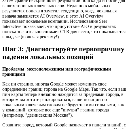
Затем сравните скриншоты результатов поиска до и после для
ваших топовых ключевых слов. Недавно в мобильных
результатах поиска я заметил тенденцию, когда локальная
выдача заменяется AI Overview, и этот AI Overview
показывает локальные компании. Исследование Seer
Interactive показывает, что присутствие AIO в результатах
поиска значительно снижает CTR для всего, что показывается
в выдаче (включая рекламу!).
Шаг 3: Диагностируйте первопричину
падения локальных позиций
Проблемы местоположением или географическими
границами
Как ни странно, иногда Google может изменить свое
определение границ города на Google Maps. Так что, если ваш
пин карты теперь внезапно находится за пределами города, в
котором вы хотите ранжироваться, ваши позиции по
локальным ключевым словам не будут такими сильными, как
у компаний, которые все еще "внутри" границ города
(например, "дезинсекция Москва").
Сравните город, который Google назначает в панели знаний, с