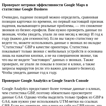
Проверьте метрики эффективности Google Maps в
статистике Google Business
Очевидно, падение позиций можно определить, сравнивая
позиции карточки по времени, но первый настоящий признак
падения, вызывающего реальные проблемы, — это снижение
звонков из бизнес-профиля. Вам нужно проверить данные по
звонкам, чтобы увидеть, упали ли они месяц к месяцу И год к
году (важно для сезонности). Если вы такую статистику не
ведете то, можете использовать данные о звонках во вкладке
"Статистика" GBP в качестве ориентира. Статистика
показывает только звонки с мобильных устройств и основана
лишь на нажатии кнопки, а не на совершенном звонке, так
что вы не видите "настоящих" данных о звонках. Также
проверьте, не упали ли показы в поиске и клики, а также
запросы маршрутов (если это важно для вашего бизнеса).
Чтобы увидеть данные год к году.
Проверьте Google Analytics и Google Search Console
Google Analytics предоставит более точные данные о кликах,
чем статистика GBP, поэтому обязательно просмотрите
данные GA4. Однако чтобы выделить только трафик из GBP в
GA4, вам нужно уже использовать UTM-метки на ссылках
GBP. Если вы заметили, что клики на сайт из GBP упали, это