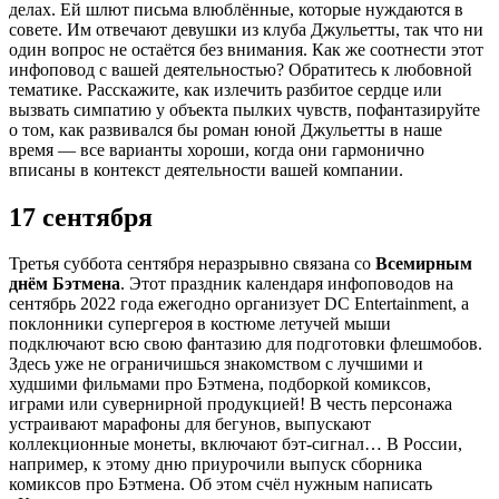
делах. Ей шлют письма влюблённые, которые нуждаются в
совете. Им отвечают девушки из клуба Джульетты, так что ни
один вопрос не остаётся без внимания. Как же соотнести этот
инфоповод с вашей деятельностью? Обратитесь к любовной
тематике. Расскажите, как излечить разбитое сердце или
вызвать симпатию у объекта пылких чувств, пофантазируйте
о том, как развивался бы роман юной Джульетты в наше
время — все варианты хороши, когда они гармонично
вписаны в контекст деятельности вашей компании.
17 сентября
Третья суббота сентября неразрывно связана со
Всемирным
днём Бэтмена
. Этот праздник календаря инфоповодов на
сентябрь 2022 года ежегодно организует DC Entertainment, а
поклонники супергероя в костюме летучей мыши
подключают всю свою фантазию для подготовки флешмобов.
Здесь уже не ограничишься знакомством с лучшими и
худшими фильмами про Бэтмена, подборкой комиксов,
играми или сувернирной продукцией! В честь персонажа
устраивают марафоны для бегунов, выпускают
коллекционные монеты, включают бэт-сигнал… В России,
например, к этому дню приурочили выпуск сборника
комиксов про Бэтмена. Об этом счёл нужным написать