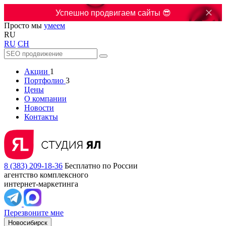

Успешно продвигаем сайты 😎
Просто мы
умеем
RU
RU
CH
Акции
1
Портфолио
3
Цены
О компании
Новости
Контакты
8 (383) 209-18-36
Бесплатно по России
агентство комплексного
интернет-маркетинга
Перезвоните мне
Новосибирск