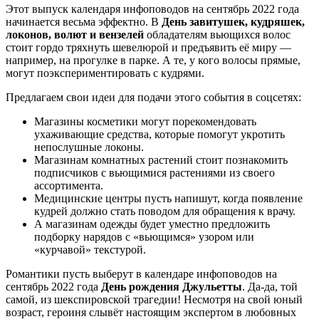
Этот выпуск календаря инфоповодов на сентябрь 2022 года
начинается весьма эффектно. В
День завитушек, кудряшек,
локонов, волют и вензелей
обладателям вьющихся волос
стоит гордо тряхнуть шевелюрой и предъявить её миру —
например, на прогулке в парке. А те, у кого волосы прямые,
могут поэкспериментировать с кудрями.
Предлагаем свои идеи для подачи этого события в соцсетях:
Магазины косметики могут порекомендовать
ухаживающие средства, которые помогут укротить
непослушные локоны.
Магазинам комнатных растений стоит познакомить
подписчиков с вьющимися растениями из своего
ассортимента.
Медицинские центры пусть напишут, когда появление
кудрей должно стать поводом для обращения к врачу.
А магазинам одежды будет уместно предложить
подборку нарядов с «вьющимся» узором или
«курчавой» текстурой.
Романтики пусть выберут в календаре инфоповодов на
сентябрь 2022 года
День рождения Джульетты
. Да-да, той
самой, из шекспировской трагедии! Несмотря на свой юный
возраст, героиня слывёт настоящим экспертом в любовных