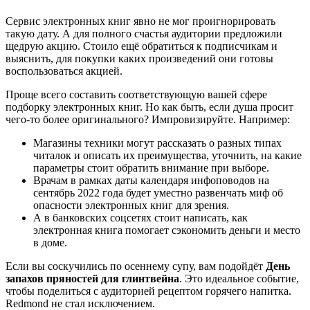
Сервис электронных книг явно не мог проигнорировать
такую дату. А для полного счастья аудитории предложили
щедрую акцию. Стоило ещё обратиться к подписчикам и
выяснить, для покупки каких произведений они готовы
воспользоваться акцией.
Проще всего составить соответствующую вашей сфере
подборку электронных книг. Но как быть, если душа просит
чего-то более оригинального? Импровизируйте. Например:
Магазины техники могут рассказать о разных типах
читалок и описать их преимущества, уточнить, на какие
параметры стоит обратить внимание при выборе.
Врачам в рамках даты календаря инфоповодов на
сентябрь 2022 года будет уместно развенчать миф об
опасности электронных книг для зрения.
А в банковских соцсетях стоит написать, как
электронная книга помогает сэкономить деньги и место
в доме.
Если вы соскучились по осеннему супу, вам подойдёт
День
запахов пряностей для глинтвейна
. Это идеальное событие,
чтобы поделиться с аудиторией рецептом горячего напитка.
Redmond не стал исключением.