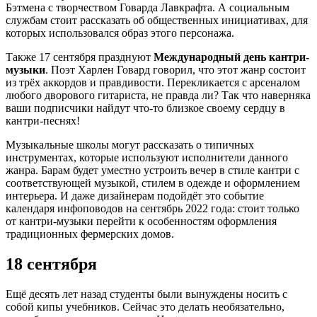
Бэтмена с творчеством Говарда Лавкрафта. А социальным
службам стоит рассказать об общественных инициативах, для
которых использовался образ этого персонажа.
Также 17 сентября празднуют
Международный день кантри-
музыки
. Поэт Харлен Говард говорил, что этот жанр состоит
из трёх аккордов и правдивости. Перекликается с арсеналом
любого дворового гитариста, не правда ли? Так что наверняка
ваши подписчики найдут что-то близкое своему сердцу в
кантри-песнях!
Музыкальные школы могут рассказать о типичных
инструментах, которые используют исполнители данного
жанра. Барам будет уместно устроить вечер в стиле кантри с
соответствующей музыкой, стилем в одежде и оформлением
интерьера. И даже дизайнерам подойдёт это событие
календаря инфоповодов на сентябрь 2022 года: стоит только
от кантри-музыки перейти к особенностям оформления
традиционных фермерских домов.
18 сентября
Ещё десять лет назад студенты были вынуждены носить с
собой кипы учебников. Сейчас это делать необязательно,