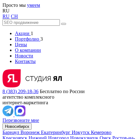
Просто мы
умеем
RU
RU
CH
Акции
1
Портфолио
3
Цены
О компании
Новости
Контакты
8 (383) 209-18-36
Бесплатно по России
агентство комплексного
интернет-маркетинга
Перезвоните мне
Новосибирск
Барнаул
Воронеж
Екатеринбург
Иркутск
Кемерово
Красноярск
Нижний Новгород
Новокузнецк
Омск
Ростов-на-