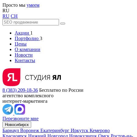
Просто мы
умеем
RU
RU
CH
Акции
1
Портфолио
3
Цены
О компании
Новости
Контакты
8 (383) 209-18-36
Бесплатно по России
агентство комплексного
интернет-маркетинга
Перезвоните мне
Новосибирск
Барнаул
Воронеж
Екатеринбург
Иркутск
Кемерово
Красноярск
Нижний Новгород
Новокузнецк
Омск
Ростов-на-