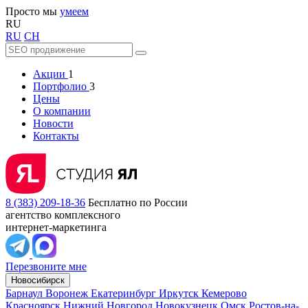
Просто мы
умеем
RU
RU
CH
Акции
1
Портфолио
3
Цены
О компании
Новости
Контакты
8 (383) 209-18-36
Бесплатно по России
агентство комплексного
интернет-маркетинга
Перезвоните мне
Новосибирск
Барнаул
Воронеж
Екатеринбург
Иркутск
Кемерово
Красноярск
Нижний Новгород
Новокузнецк
Омск
Ростов-на-