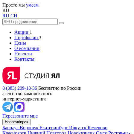
Просто мы
умеем
RU
RU
CH
Акции
1
Портфолио
3
Цены
О компании
Новости
Контакты
8 (383) 209-18-36
Бесплатно по России
агентство комплексного
интернет-маркетинга
Перезвоните мне
Новосибирск
Барнаул
Воронеж
Екатеринбург
Иркутск
Кемерово
Красноярск
Нижний Новгород
Новокузнецк
Омск
Ростов-на-