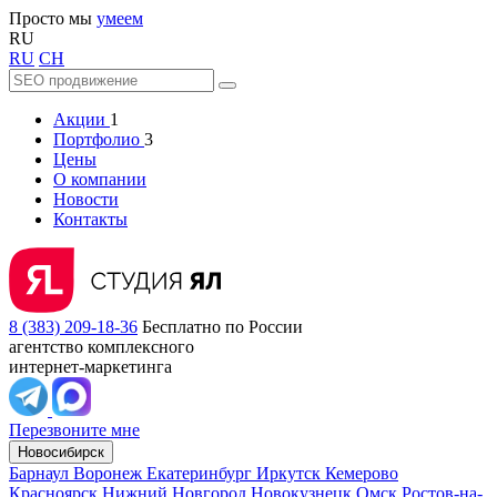
Просто мы
умеем
RU
RU
CH
Акции
1
Портфолио
3
Цены
О компании
Новости
Контакты
8 (383) 209-18-36
Бесплатно по России
агентство комплексного
интернет-маркетинга
Перезвоните мне
Новосибирск
Барнаул
Воронеж
Екатеринбург
Иркутск
Кемерово
Красноярск
Нижний Новгород
Новокузнецк
Омск
Ростов-на-