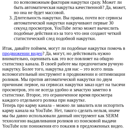
по всевозможным факторам накрутки сразу. Может ли
быть автоматическая накрутка качественной? Да, может,
но она не будет массовой.
Длительность накрутки. Вы правы, почти все сервисы
автоматической накрутки накручивают первые 30
секунд просмотров, YouTube легко может вычислить
подобные действия из-за того что они создают четкий
статистический след подобной накрутки.
Итак, давайте поймем, могут ли подобные накрутки помочь в
продвижении видео
? Да, могут, но действовать нужно
внимательно, оценивать как это все повлияет на общую
статистику канала. В своей работе мы предпочитаем ручную
накрутку. Более того, накрутка для нас – это всего лишь
вспомогательный инструмент в продвижении и оптимизации
роликов. Мы против автоматической накрутки по двум
причинам: первое, на сервисах накрутки заказ идет на тысячи
просмотров, это не всегда удобно и зачастую заметно в
статистике. Второе, это ограниченное время просмотра
каждого отдельного ролика при накрутке.
Теперь про карму канала – можно ли завалить или испортить
карму канала на YouTube. Нет, такого сделать нельзя, иначе
мы бы давно использовали данный инструмент как SERM
технологию выдавливания роликов из поисковой выдачи
YouTube или понижения его показов в предложенных видео.