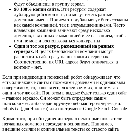
будут объединены в группу зеркал.
90-100% копии сайта.
Эти ресурсы содержат
дублирующийся контент, но могут иметь разные
доменные имена. Причем эти дубли могут быть созданы
как самой компанией, так и злоумышленниками. Часто
владельцы компании занимают сразу несколько
доменов, связанных с компанией и ее названием, чтобы
ими не могли воспользоваться конкуренты.
Один и тот же ресурс, размещенный на разных
серверах.
В целях безопасности компании могут
располагать сайт сразу на нескольких серверах.
Соответственно, их URL адреса будут отличаться, а
контент – нет.
Если при индексации поисковый робот обнаруживает, что
есть одинаковые сайты с похожими доменами и одинаковым
содержимым, то, чаще всего, «склеивает» их, принимая за
один и тот же сайт. При этом в выдаче будет только один сайт
– главное зеркало. Он может быть определен самим
поисковиком, либо задан вручную веб-мастером через файл
robots.txt (для Яндекса) или инструмент Google Search Console.
Кроме того, при объединении зеркал некоторые показатели
неглавных доменов переходят к основному. Например,
внешние ссылки и оригинальные тексты со старого сайта