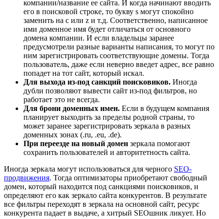
компании/название ее сайта. И когда начинают вводить
его в поисковой строке, то букву s могут спокойно
заменить на c или z и т.д. Соответственно, написанное
ими доменное имя будет отличаться от основного
домена компании. И если владельцы заранее
предусмотрели разные варианты написания, то могут по
ним зарегистрировать соответствующие домены. Тогда
пользователь, даже если неверно введет адрес, все равно
попадет на тот сайт, который искал.
Для выхода из-под санкций поисковиков.
Иногда
дубли позволяют вывести сайт из-под фильтров, но
работает это не всегда.
Для брони доменных имен.
Если в будущем компания
планирует выходить за пределы родной страны, то
может заранее зарегистрировать зеркала в разных
доменных зонах (.ru, .eu, .de).
При переезде на новый домен
зеркала помогают
сохранить пользователей и авторитетность сайта.
Иногда зеркала могут использоваться для черного
SEO-
продвижения
. Тогда оптимизаторы приобретают свободный
домен, который находится под санкциями поисковиков, и
определяют его как зеркало сайта конкурентов. В результате
все фильтры переходят в зеркала на основной сайт, ресурс
конкурента падает в выдаче, а хитрый SEOшник ликует. Но