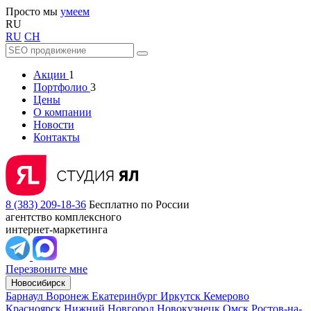
Просто мы
умеем
RU
RU
CH
Акции
1
Портфолио
3
Цены
О компании
Новости
Контакты
8 (383) 209-18-36
Бесплатно по России
агентство комплексного
интернет-маркетинга
Перезвоните мне
Новосибирск
Барнаул
Воронеж
Екатеринбург
Иркутск
Кемерово
Красноярск
Нижний Новгород
Новокузнецк
Омск
Ростов-на-