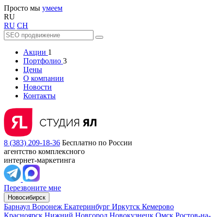
Просто мы
умеем
RU
RU
CH
Акции
1
Портфолио
3
Цены
О компании
Новости
Контакты
8 (383) 209-18-36
Бесплатно по России
агентство комплексного
интернет-маркетинга
Перезвоните мне
Новосибирск
Барнаул
Воронеж
Екатеринбург
Иркутск
Кемерово
Красноярск
Нижний Новгород
Новокузнецк
Омск
Ростов-на-