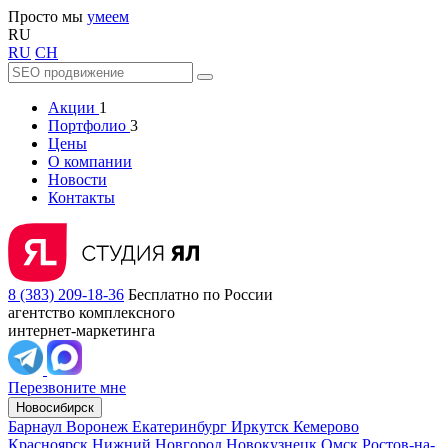
Просто мы
умеем
RU
RU
CH
Акции
1
Портфолио
3
Цены
О компании
Новости
Контакты
8 (383) 209-18-36
Бесплатно по России
агентство комплексного
интернет-маркетинга
Перезвоните мне
Новосибирск
Барнаул
Воронеж
Екатеринбург
Иркутск
Кемерово
Красноярск
Нижний Новгород
Новокузнецк
Омск
Ростов-на-