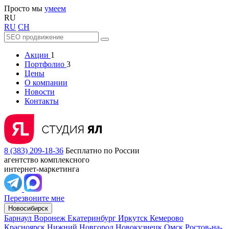
Просто мы
умеем
RU
RU
CH
Акции
1
Портфолио
3
Цены
О компании
Новости
Контакты
8 (383) 209-18-36
Бесплатно по России
агентство комплексного
интернет-маркетинга
Перезвоните мне
Новосибирск
Барнаул
Воронеж
Екатеринбург
Иркутск
Кемерово
Красноярск
Нижний Новгород
Новокузнецк
Омск
Ростов-на-