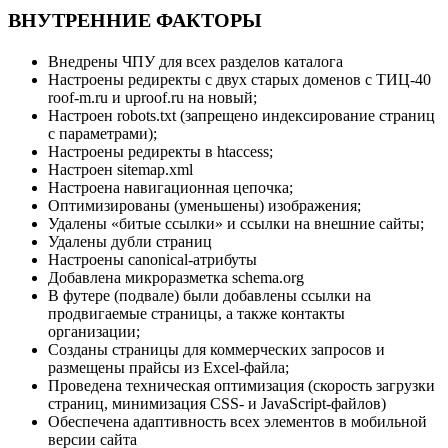
ВНУТРЕННИЕ ФАКТОРЫ
Внедрены ЧПУ для всех разделов каталога
Настроены редиректы с двух старых доменов c ТИЦ-40
roof-m.ru и uproof.ru на новый;
Настроен robots.txt (запрещено индексирование страниц
с параметрами);
Настроены редиректы в htaccess;
Настроен sitemap.xml
Настроена навигационная цепочка;
Оптимизированы (уменьшены) изображения;
Удалены «битые ссылки» и ссылки на внешние сайты;
Удалены дубли страниц
Настроены canonical-атрибуты
Добавлена микроразметка schema.org
В футере (подвале) были добавлены ссылки на
продвигаемые страницы, а также контакты
организации;
Созданы страницы для коммерческих запросов и
размещены прайсы из Excel-файла;
Проведена техническая оптимизация (скорость загрузки
страниц, минимизация CSS- и JavaScript-файлов)
Обеспечена адаптивность всех элементов в мобильной
версии сайта