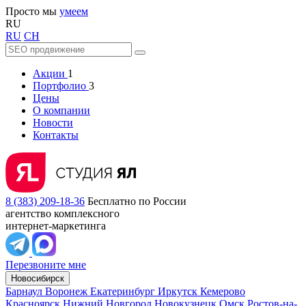
Просто мы
умеем
RU
RU
CH
Акции
1
Портфолио
3
Цены
О компании
Новости
Контакты
8 (383) 209-18-36
Бесплатно по России
агентство комплексного
интернет-маркетинга
Перезвоните мне
Новосибирск
Барнаул
Воронеж
Екатеринбург
Иркутск
Кемерово
Красноярск
Нижний Новгород
Новокузнецк
Омск
Ростов-на-