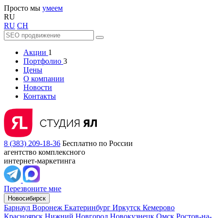
Просто мы
умеем
RU
RU
CH
Акции
1
Портфолио
3
Цены
О компании
Новости
Контакты
8 (383) 209-18-36
Бесплатно по России
агентство комплексного
интернет-маркетинга
Перезвоните мне
Новосибирск
Барнаул
Воронеж
Екатеринбург
Иркутск
Кемерово
Красноярск
Нижний Новгород
Новокузнецк
Омск
Ростов-на-