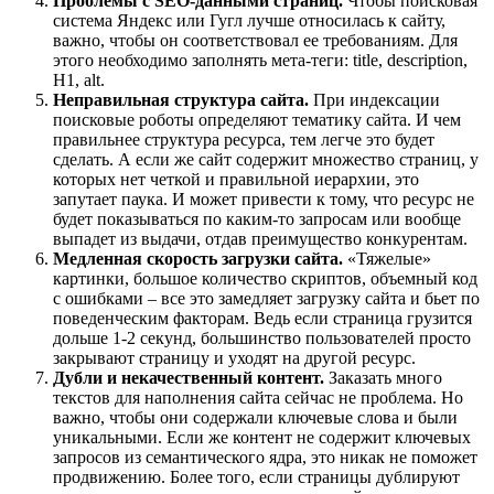
Проблемы с
SEO
-данными страниц.
Чтобы поисковая
система Яндекс или Гугл лучше относилась к сайту,
важно, чтобы он соответствовал ее требованиям. Для
этого необходимо заполнять мета-теги: title, description,
H1, alt.
Неправильная структура сайта.
При индексации
поисковые роботы определяют тематику сайта. И чем
правильнее структура ресурса, тем легче это будет
сделать. А если же сайт содержит множество страниц, у
которых нет четкой и правильной иерархии, это
запутает паука. И может привести к тому, что ресурс не
будет показываться по каким-то запросам или вообще
выпадет из выдачи, отдав преимущество конкурентам.
Медленная скорость загрузки сайта.
«Тяжелые»
картинки, большое количество скриптов, объемный код
с ошибками – все это замедляет загрузку сайта и бьет по
поведенческим факторам. Ведь если страница грузится
дольше 1-2 секунд, большинство пользователей просто
закрывают страницу и уходят на другой ресурс.
Дубли и некачественный контент.
Заказать много
текстов для наполнения сайта сейчас не проблема. Но
важно, чтобы они содержали ключевые слова и были
уникальными. Если же контент не содержит ключевых
запросов из семантического ядра, это никак не поможет
продвижению. Более того, если страницы дублируют