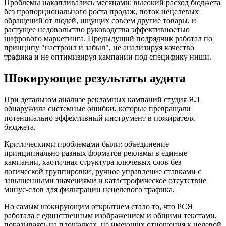
Проблемы накапливались месяцами: высокий расход бюджета
без пропорционального роста продаж, поток нецелевых
обращений от людей, ищущих совсем другие товары, и
растущее недовольство руководства эффективностью
цифрового маркетинга. Предыдущий подрядчик работал по
принципу "настроил и забыл", не анализируя качество
трафика и не оптимизируя кампании под специфику ниши.
Шокирующие результаты аудита
При детальном анализе рекламных кампаний студия ЯЛ
обнаружила системные ошибки, которые превращали
потенциально эффективный инструмент в пожирателя
бюджета.
Критическими проблемами были: объединение
принципиально разных форматов рекламы в единые
кампании, хаотичная структура ключевых слов без
логической группировки, ручное управление ставками с
завышенными значениями и катастрофическое отсутствие
минус-слов для фильтрации нецелевого трафика.
Но самым шокирующим открытием стало то, что РСЯ
работала с единственным изображением и общими текстами,
показываясь на площадках, не имеющих отношения к целевой