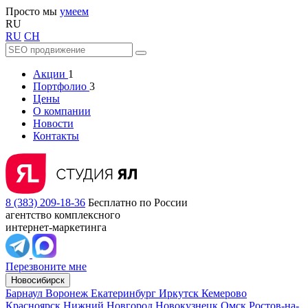
Просто мы
умеем
RU
RU
CH
Акции
1
Портфолио
3
Цены
О компании
Новости
Контакты
8 (383) 209-18-36
Бесплатно по России
агентство комплексного
интернет-маркетинга
Перезвоните мне
Новосибирск
Барнаул
Воронеж
Екатеринбург
Иркутск
Кемерово
Красноярск
Нижний Новгород
Новокузнецк
Омск
Ростов-на-