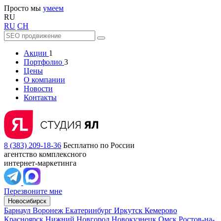
Просто мы
умеем
RU
RU
CH
Акции
1
Портфолио
3
Цены
О компании
Новости
Контакты
8 (383) 209-18-36
Бесплатно по России
агентство комплексного
интернет-маркетинга
Перезвоните мне
Новосибирск
Барнаул
Воронеж
Екатеринбург
Иркутск
Кемерово
Красноярск
Нижний Новгород
Новокузнецк
Омск
Ростов-на-