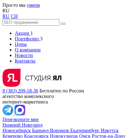
Просто мы
умеем
RU
RU
CH
Акции
1
Портфолио
3
Цены
О компании
Новости
Контакты
8 (383) 209-18-36
Бесплатно по России
агентство комплексного
интернет-маркетинга
Перезвоните мне
Нижний Новгород
Новосибирск
Барнаул
Воронеж
Екатеринбург
Иркутск
Кемерово
Красноярск
Новокузнецк
Омск
Ростов-на-Дону