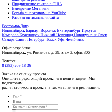
Продвижение сайтов в США
Внедрение Мегаплан
Борьба с негативом на YouTube
Разовая оптимизация сайта
Ростов-на-Дону
Новосибирск
Барнаул
Воронеж
Екатеринбург
Иркутск
Кемерово
Красноярск
Нижний Новгород
Новокузнецк
Омск
Самара
Санкт-Петербург
Томск
Уфа
Челябинск
Офис разработки:
Новосибирск, ул. Романова, д. 39, этаж 3, офис 306
Телефон:
8 (383) 209-18-36
Заявка на оценку проекта
Опишите предстоящий проект, его цели и задачи. Мы
подготовим
расчет стоимости проекта, а так же план его реализации.